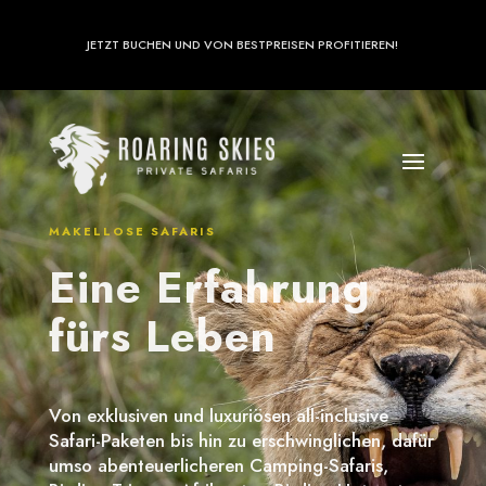
JETZT BUCHEN UND VON BESTPREISEN PROFITIEREN!
MAKELLOSE SAFARIS
Eine Erfahrung
fürs Leben
Von exklusiven und luxuriösen all-inclusive
Safari-Paketen bis hin zu erschwinglichen, dafür
umso abenteuerlicheren Camping-Safaris,