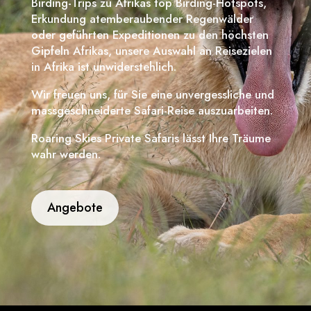
Birding-Trips zu Afrikas top Birding-Hotspots,
Erkundung atemberaubender Regenwälder
oder geführten Expeditionen zu den höchsten
Gipfeln Afrikas, unsere Auswahl an Reisezielen
in Afrika ist unwiderstehlich.
Wir freuen uns, für Sie eine unvergessliche und
massgeschneiderte Safari-Reise auszuarbeiten.
Roaring Skies Private Safaris lässt Ihre Träume
wahr werden.
Angebote